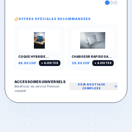
OFFRES SPÉCIALES RECOMMANDÉES
COQUE HYBRIDE
CHARGEUR RAPIDE GAN
MAGNÉTIQUE MAGSAFE
65W MULTI-PORTS
49.90
CHF
39.90
CHF
+ AJOUTER
+ AJOUTER
& ANTICHOC
(PD/QC)
ACCESSOIRES UNIVERSELS
VOIR BOUTIQUE
Bénéficiez du service Premium
COMPLEXE
complet