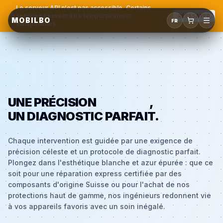
Le serveur API n'est pas accessible. Certains
services peuvent être temporairement
RÉESSAYER
MOBILBO
FR
indisponibles.
UNE PRÉCISION
CÉLESTE
,
UN DIAGNOSTIC PARFAIT.
Chaque intervention est guidée par une exigence de
précision céleste et un protocole de diagnostic parfait.
Plongez dans l'esthétique blanche et azur épurée : que ce
soit pour une réparation express certifiée par des
composants d'origine Suisse ou pour l'achat de nos
protections haut de gamme, nos ingénieurs redonnent vie
à vos appareils favoris avec un soin inégalé.