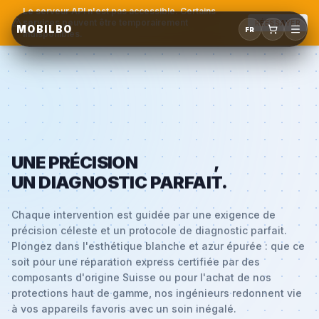
Le serveur API n'est pas accessible. Certains
services peuvent être temporairement
RÉESSAYER
MOBILBO
FR
indisponibles.
UNE PRÉCISION
CÉLESTE
,
UN DIAGNOSTIC PARFAIT.
Chaque intervention est guidée par une exigence de
précision céleste et un protocole de diagnostic parfait.
Plongez dans l'esthétique blanche et azur épurée : que ce
soit pour une réparation express certifiée par des
composants d'origine Suisse ou pour l'achat de nos
protections haut de gamme, nos ingénieurs redonnent vie
à vos appareils favoris avec un soin inégalé.