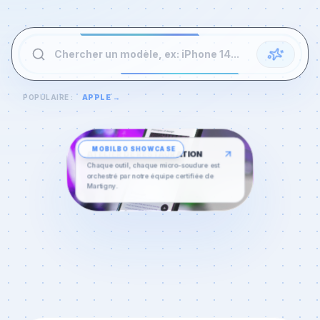
Chercher un modèle, ex: iPhone 14...
POPULAIRE :
APPLE
→
MOBILBO
SHOWCASE
ATELIER DE RESTAURATION
Chaque outil, chaque micro-soudure est
orchestré par notre équipe certifiée de
Martigny
.