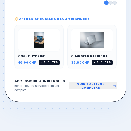
OFFRES SPÉCIALES RECOMMANDÉES
COQUE HYBRIDE
CHARGEUR RAPIDE GAN
MAGNÉTIQUE MAGSAFE
65W MULTI-PORTS
49.90
CHF
39.90
CHF
+ AJOUTER
+ AJOUTER
& ANTICHOC
(PD/QC)
ACCESSOIRES UNIVERSELS
VOIR BOUTIQUE
Bénéficiez du service Premium
COMPLEXE
complet