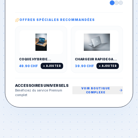
OFFRES SPÉCIALES RECOMMANDÉES
COQUE HYBRIDE
CHARGEUR RAPIDE GAN
MAGNÉTIQUE MAGSAFE
65W MULTI-PORTS
49.90
CHF
39.90
CHF
+ AJOUTER
+ AJOUTER
& ANTICHOC
(PD/QC)
ACCESSOIRES UNIVERSELS
VOIR BOUTIQUE
Bénéficiez du service Premium
COMPLEXE
complet