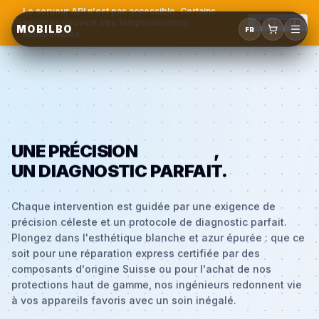
Le serveur API n'est pas accessible. Certains
services peuvent être temporairement
RÉESSAYER
MOBILBO
FR
indisponibles.
UNE PRÉCISION
CÉLESTE
,
UN DIAGNOSTIC PARFAIT.
Chaque intervention est guidée par une exigence de
précision céleste et un protocole de diagnostic parfait.
Plongez dans l'esthétique blanche et azur épurée : que ce
soit pour une réparation express certifiée par des
composants d'origine Suisse ou pour l'achat de nos
protections haut de gamme, nos ingénieurs redonnent vie
à vos appareils favoris avec un soin inégalé.