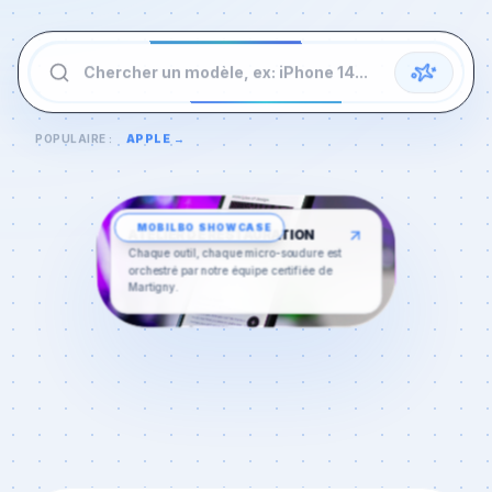
Chercher un modèle, ex: iPhone 14...
POPULAIRE :
APPLE
→
MOBILBO
SHOWCASE
ATELIER DE RESTAURATION
Chaque outil, chaque micro-soudure est
orchestré par notre équipe certifiée de
Martigny
.