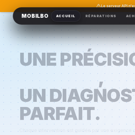
Le serveur API n'e
MOBILBO
ACCUEIL
RÉPARATIONS
ACH
UNE PRÉCISI
CÉLESTE
,
UN DIAGNOS
PARFAIT.
Chaque intervention est guidée par une exigence d
de diagnostic parfait. Plongez dans l'esthétique bl