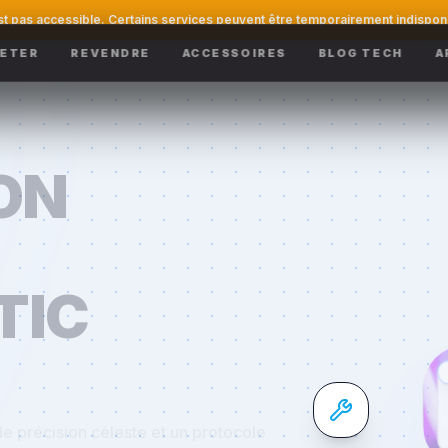
st pas accessible. Certains services peuvent être temporairement indispon
ETER
REVENDRE
ACCESSOIRES
BLOG TECH
A
ON
TIC
e précision céleste et un protocole
anche et azur épurée : que ce soit pour