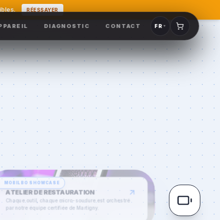
ibles.
RÉESSAYER
PPAREIL
DIAGNOSTIC
CONTACT
FR
▼
MOBILBO
SHOWCASE
ATELIER DE RESTAURATION
Chaque outil, chaque micro-soudure est orchestré
par notre équipe certifiée de
Martigny
.