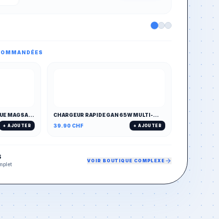
ECOMMANDÉES
UE MAGSAFE
CHARGEUR RAPIDE GAN 65W MULTI-
PORTS (PD/QC)
39.90
CHF
+ AJOUTER
+ AJOUTER
S
VOIR BOUTIQUE COMPLEXE
mplet