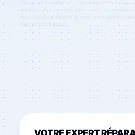
une réparation express certifiée par des composant
nos protections haut de gamme, nos ingénieurs red
avec un soin inégalé.
Chercher un modèle, ex: iPhone 14...
POPULAIRE :
APPLE
→
VOTRE EXPERT RÉPAR