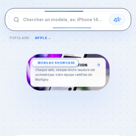
Chercher un modèle, ex: iPhone 14...
POPULAIRE :
APPLE
→
MOBILBO
SHOWCASE
ATELIER DE RESTAURATION
Chaque outil, chaque micro-soudure est
orchestré par notre équipe certifiée de
Martigny
.