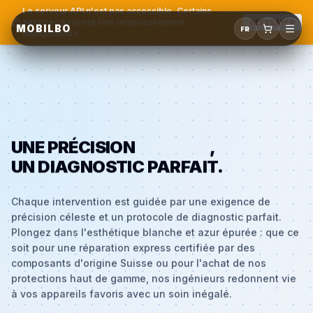
Le serveur API n'est pas accessible. Certains
services peuvent être temporairement
RÉESSAYER
MOBILBO
FR
indisponibles.
UNE PRÉCISION
CÉLESTE
,
UN DIAGNOSTIC PARFAIT.
Chaque intervention est guidée par une exigence de
précision céleste et un protocole de diagnostic parfait.
Plongez dans l'esthétique blanche et azur épurée : que ce
soit pour une réparation express certifiée par des
composants d'origine Suisse ou pour l'achat de nos
protections haut de gamme, nos ingénieurs redonnent vie
à vos appareils favoris avec un soin inégalé.