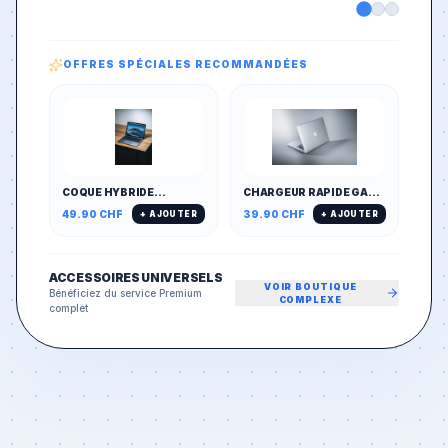
OFFRES SPÉCIALES RECOMMANDÉES
COQUE HYBRIDE
CHARGEUR RAPIDE GAN
MAGNÉTIQUE MAGSAFE
65W MULTI-PORTS
49.90
CHF
39.90
CHF
+ AJOUTER
+ AJOUTER
& ANTICHOC
(PD/QC)
ACCESSOIRES UNIVERSELS
VOIR BOUTIQUE
Bénéficiez du service Premium
COMPLEXE
complet