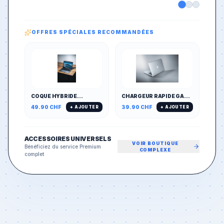
OFFRES SPÉCIALES RECOMMANDÉES
COQUE HYBRIDE
CHARGEUR RAPIDE GAN
MAGNÉTIQUE MAGSAFE
65W MULTI-PORTS
49.90
CHF
39.90
CHF
+ AJOUTER
+ AJOUTER
& ANTICHOC
(PD/QC)
ACCESSOIRES UNIVERSELS
VOIR BOUTIQUE
Bénéficiez du service Premium
COMPLEXE
complet