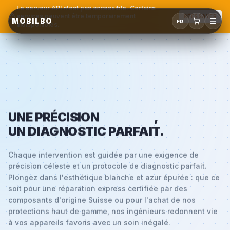
Le serveur API n'est pas accessible. Certains
services peuvent être temporairement
RÉESSAYER
MOBILBO
FR
indisponibles.
UNE PRÉCISION
CÉLESTE
,
UN DIAGNOSTIC PARFAIT.
Chaque intervention est guidée par une exigence de
précision céleste et un protocole de diagnostic parfait.
Plongez dans l'esthétique blanche et azur épurée : que ce
soit pour une réparation express certifiée par des
composants d'origine Suisse ou pour l'achat de nos
protections haut de gamme, nos ingénieurs redonnent vie
à vos appareils favoris avec un soin inégalé.