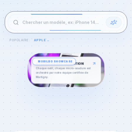
Chercher un modèle, ex: iPhone 14...
POPULAIRE :
APPLE
→
MOBILBO
SHOWCASE
ATELIER DE RESTAURATION
Chaque outil, chaque micro-soudure est
orchestré par notre équipe certifiée de
Martigny
.