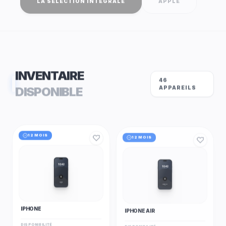
INVENTAIRE
46
DISPONIBLE
APPAREILS
12 MOIS
12 MOIS
10:42
10:42
mobilbo.com
mobilbo.com
A
A
iPhone
iPhone Air
Apple
Apple
IPHONE
IPHONE AIR
DISPONIBILITÉ
DISPONIBILITÉ