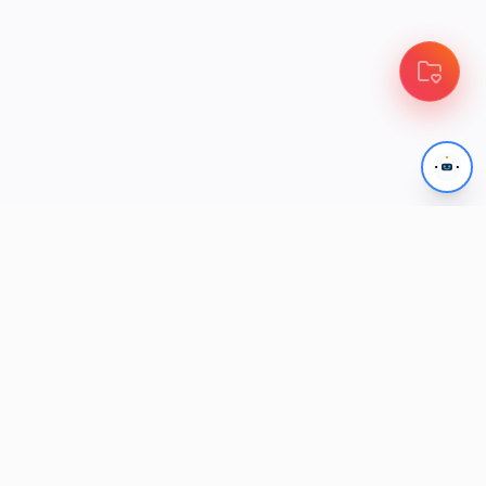
A
A
iPhone 14 Plus
iPhone 14
Apple
Apple
IPHONE 14 PLUS
IPHONE 14
DISPONIBILITÉ
DISPONIBILITÉ
SUR DEMANDE
SUR DEMANDE
-
+
-
+
1
1
INDISPONIBLE
INDISPONIBLE
12 MOIS
12 MOIS
10:42
10:42
mobilbo.com
mobilbo.com
A
A
iPhone SE 2022 (SE3)
iPhone 13 Pro Max
Apple
Apple
IPHONE SE 2022 (SE3)
IPHONE 13 PRO MAX
DISPONIBILITÉ
DISPONIBILITÉ
SUR DEMANDE
SUR DEMANDE
-
+
-
+
1
1